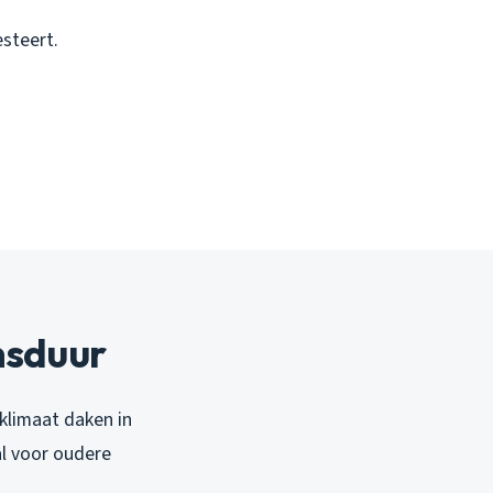
steert.
nsduur
klimaat daken in
ral voor oudere