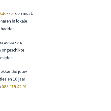
kdekker
een must.
naren in lokale
g hadden.
veroorzaken,
en ongeschikte
rmijden.
dekker die jouw
ties en 10 jaar
u
085 019 42 91