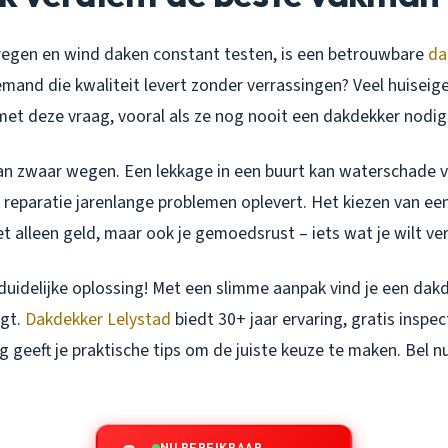
 regen en wind daken constant testen, is een betrouwbare
da
emand die kwaliteit levert zonder verrassingen? Veel huiseige
met deze vraag, vooral als ze nog nooit een dakdekker nodi
an zwaar wegen. Een lekkage in een buurt kan waterschade 
e reparatie jarenlange problemen oplevert. Het kiezen van e
t alleen geld, maar ook je gemoedsrust – iets wat je wilt ve
 duidelijke oplossing! Met een slimme aanpak vind je een dak
rgt.
Dakdekker Lelystad
biedt 30+ jaar ervaring, gratis inspec
g geeft je praktische tips om de juiste keuze te maken. Bel n
NU BEREIKBAAR