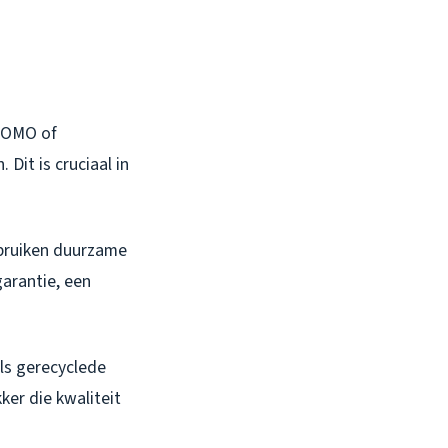
 KOMO of
Dit is cruciaal in
ebruiken duurzame
garantie, een
als gerecyclede
ker die kwaliteit