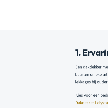
1. Ervari
Een dakdekker met
buurten unieke ui
lekkages bij oude
Kies voor een bedr
Dakdekker Lelyst