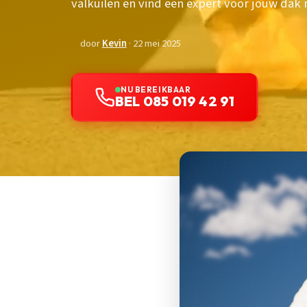
valkuilen en vind een expert voor jouw dak 
door
Kevin
· 22 mei 2025
NU BEREIKBAAR
BEL 085 019 42 91