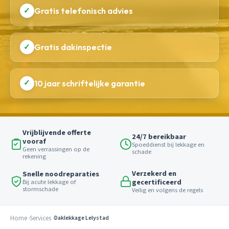
✓
Gratis telefonisch advies
✓
Gratis dakinspectie
✓
10 jaar schriftelijke garantie
Vrijblijvende offerte
24/7 bereikbaar
vooraf
Spoeddienst bij lekkage en
Geen verrassingen op de
schade
rekening
Verzekerd en
Snelle noodreparaties
gecertificeerd
Bij acute lekkage of
stormschade
Veilig en volgens de regels
Home
Services
Daklekkage Lelystad