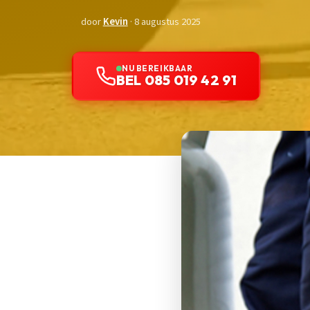
door
Kevin
· 8 augustus 2025
NU BEREIKBAAR
BEL 085 019 42 91