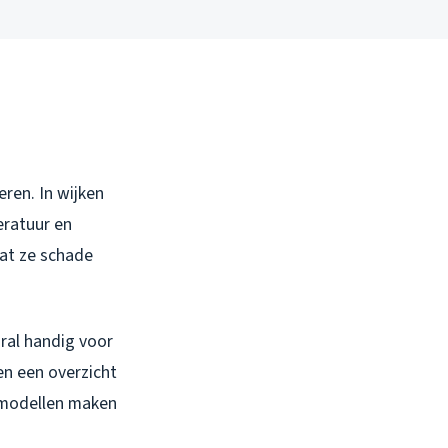
ren. In wijken
eratuur en
at ze schade
ral handig voor
en een overzicht
-modellen maken