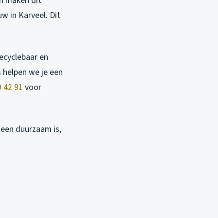
n maken dit
w in Karveel. Dit
recyclebaar en
s helpen we je een
 42 91
voor
lleen duurzaam is,