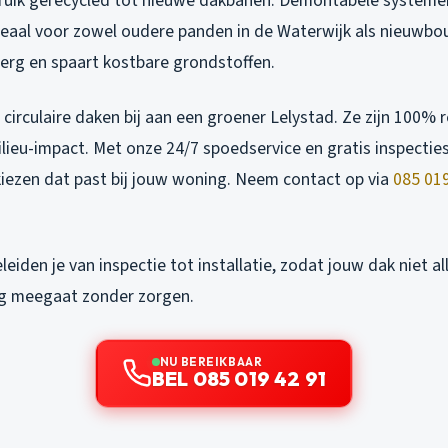
ruik gerecycled tot nieuwe dakbanen. Demontabele systeme
ideaal voor zowel oudere panden in de Waterwijk als nieuwbou
berg en spaart kostbare grondstoffen.
irculaire daken bij aan een groener Lelystad. Ze zijn 100% 
lieu-impact. Met onze 24/7 spoedservice en gratis inspectie
iezen dat past bij jouw woning. Neem contact op via
085 019
eiden je van inspectie tot installatie, zodat jouw dak niet a
ng meegaat zonder zorgen.
NU BEREIKBAAR
BEL 085 019 42 91