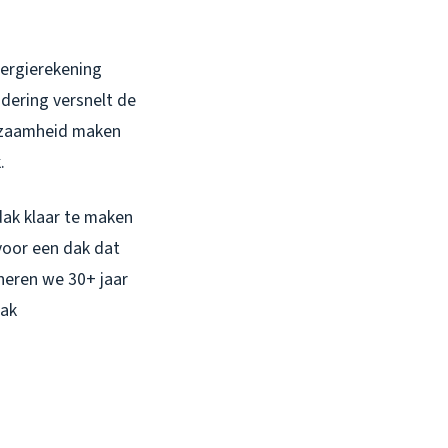
nergierekening
dering versnelt de
urzaamheid maken
.
ak klaar te maken
voor een dak dat
eren we 30+ jaar
dak