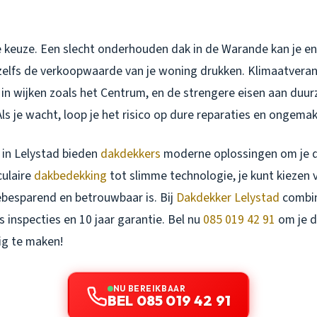
te keuze. Een slecht onderhouden dak in de Warande kan je e
 zelfs de verkoopwaarde van je woning drukken. Klimaatveran
n in wijken zoals het Centrum, en de strengere eisen aan du
Als je wacht, loop je het risico op dure reparaties en ongemak
 in Lelystad bieden
dakdekkers
moderne oplossingen om je d
culaire
dakbedekking
tot slimme technologie, je kunt kiezen 
besparend en betrouwbaar is. Bij
Dakdekker Lelystad
combin
s inspecties en 10 jaar garantie. Bel nu
085 019 42 91
om je 
g te maken!
NU BEREIKBAAR
BEL 085 019 42 91