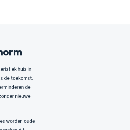
 norm
ristiek huis in
is de toekomst.
verminderen de
 zonder nieuwe
ties worden oude