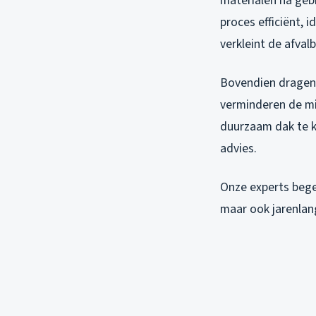
materialen na geb
proces efficiënt, 
verkleint de afval
Bovendien dragen c
verminderen de mi
duurzaam dak te k
advies.
Onze experts begel
maar ook jarenla