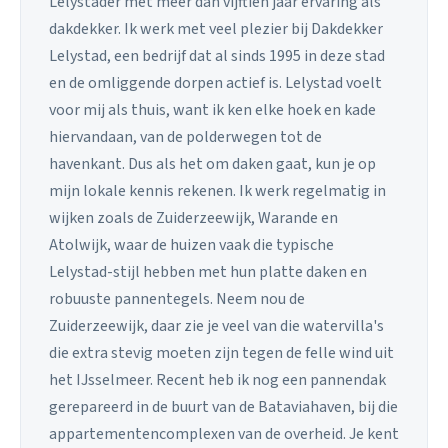
Lelystader met meer dan vijftien jaar ervaring als
dakdekker. Ik werk met veel plezier bij Dakdekker
Lelystad, een bedrijf dat al sinds 1995 in deze stad
en de omliggende dorpen actief is. Lelystad voelt
voor mij als thuis, want ik ken elke hoek en kade
hiervandaan, van de polderwegen tot de
havenkant. Dus als het om daken gaat, kun je op
mijn lokale kennis rekenen. Ik werk regelmatig in
wijken zoals de Zuiderzeewijk, Warande en
Atolwijk, waar de huizen vaak die typische
Lelystad-stijl hebben met hun platte daken en
robuuste pannentegels. Neem nou de
Zuiderzeewijk, daar zie je veel van die watervilla's
die extra stevig moeten zijn tegen de felle wind uit
het IJsselmeer. Recent heb ik nog een pannendak
gerepareerd in de buurt van de Bataviahaven, bij die
appartementencomplexen van de overheid. Je kent