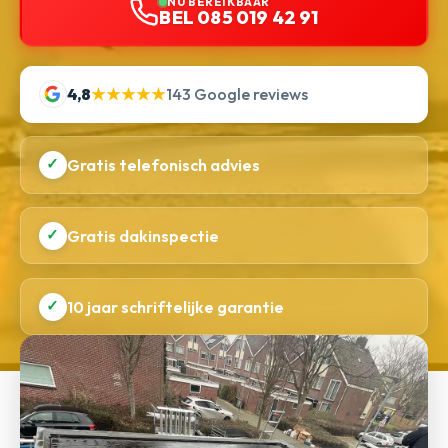
NU BEREIKBAAR
BEL 085 019 42 91
4,8
★★★★★
143 Google reviews
✓
Gratis telefonisch advies
✓
Gratis dakinspectie
✓
10 jaar schriftelijke garantie