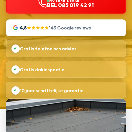
NU BEREIKBAAR
BEL 085 019 42 91
4,8
★★★★★
143 Google reviews
✓
Gratis telefonisch advies
✓
Gratis dakinspectie
✓
10 jaar schriftelijke garantie