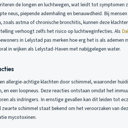
riteren de longen en luchtwegen, wat leidt tot symptomen z
opte neus, piepende ademhaling en benauwdheid. Bij mense
 zoals astma of chronische bronchitis, kunnen deze klachten
elling verhoogt zelfs het risico op luchtweginfecties. Als
Da
bewoners in Lelystad pas merken hoe erg het is als ademen m
oral in wijken als Lelystad-Haven met nabijgelegen water.
acties
n allergie-achtige klachten door schimmel, waaronder huidirr
n, en een loopneus. Deze reacties ontstaan omdat het imm
ren als indringers. In ernstige gevallen kan dit leiden tot e
al zwarte schimmel staat bekend om het veroorzaken van deze
tie mycotoxinen.