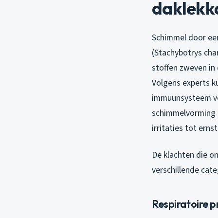
daklekk
Schimmel door e
(Stachybotrys cha
stoffen zweven in
Volgens experts k
immuunsysteem ver
schimmelvorming n
irritaties tot ern
De klachten die o
verschillende cat
Respiratoire 