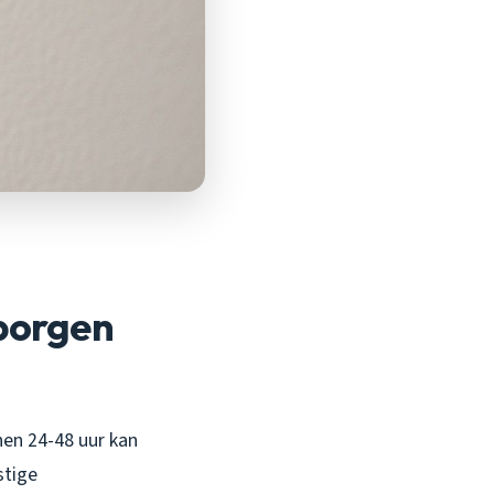
borgen
nnen 24-48 uur kan
stige