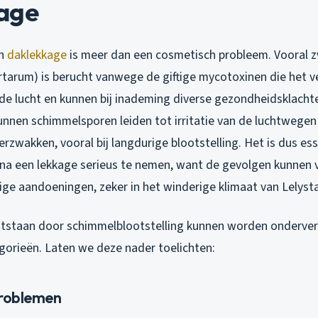
age
en
daklekkage
is meer dan een cosmetisch probleem. Vooral
z
rtarum) is berucht vanwege de giftige mycotoxinen die het v
 de lucht en kunnen bij inademing diverse gezondheidsklacht
unnen schimmelsporen leiden tot irritatie van de luchtwegen
zwakken, vooral bij langdurige blootstelling. Het is dus es
a een lekkage serieus te nemen, want de gevolgen kunnen v
stige aandoeningen, zeker in het winderige klimaat van Lelyst
ntstaan door schimmelblootstelling kunnen worden onderver
egorieën. Laten we deze nader toelichten:
problemen