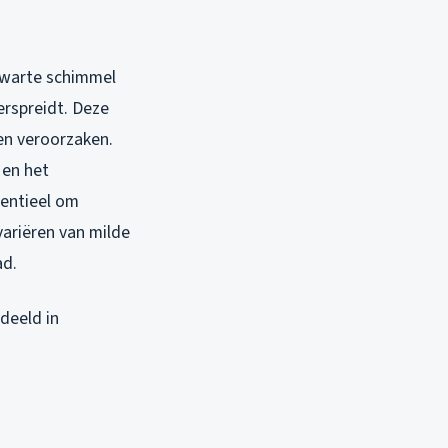
warte schimmel
erspreidt. Deze
en veroorzaken.
 en het
sentieel om
ariëren van milde
ad.
deeld in