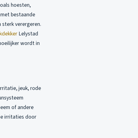
oals hoesten,
n met bestaande
 sterk verergeren.
kdekker
Lelystad
oeilijker wordt in
itatie, jeuk, rode
uunsysteem
czeem of andere
 irritaties door