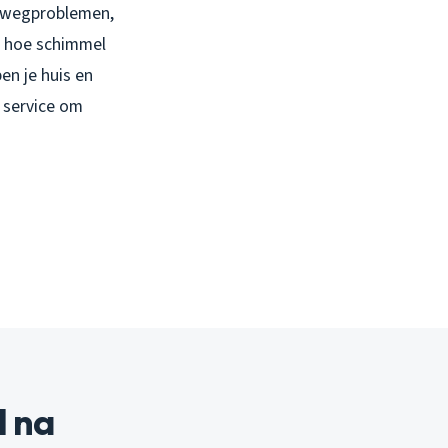
htwegproblemen,
it hoe schimmel
en je huis en
 service om
l na