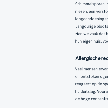
Schimmelsporen ir
niezen, een verst
longaandoeningen,
Langdurige blootst
zien we vaak dat 
hun eigen huis, vo
Allergische re
Veel mensen ervare
en ontstoken oge
reageert op de spo
huiduitslag. Voor
de hoge concentra