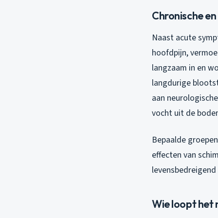
Chronische en
Naast acute symp
hoofdpijn, vermoei
langzaam in en wo
langdurige blootst
aan neurologische 
vocht uit de bode
Bepaalde groepen 
effecten van schim
levensbedreigend z
Wie loopt het 