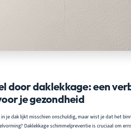
l door daklekkage: een ver
oor je gezondheid
 in je dak lijkt misschien onschuldig, maar wist je dat het bi
melvorming?
Daklekkage schimmelpreventie is cruciaal om ern