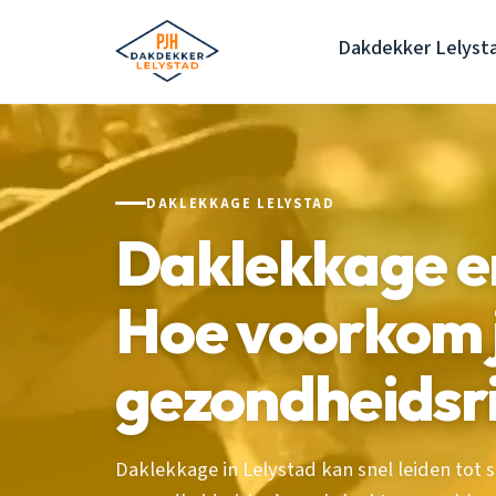
Dakdekker Lelyst
DAKLEKKAGE LELYSTAD
Daklekkage e
Hoe voorkom 
gezondheidsri
Daklekkage in Lelystad kan snel leiden to