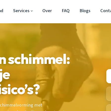
ad
Services
Over
FAQ
Blogs
Cont
n schimmel:
je
sico’s?
t schimmelvorming met