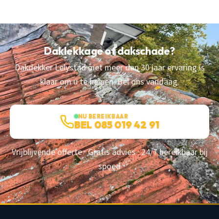
Daklekkage of dakschade?
Dakdekker Lelystad met meer dan 30 jaar ervaring is
klaar om u te helpen. Bel ons vandaag.
NU BEREIKBAAR
BEL 085 019 42 91
Vrijblijvende offerte · Gratis advies · 24/7 bereikbaar bij
spoed