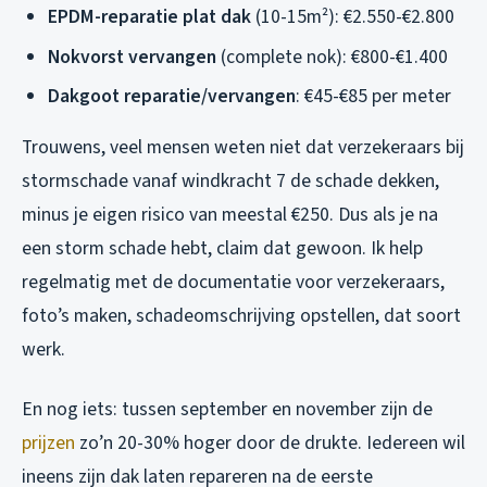
EPDM-reparatie plat dak
(10-15m²): €2.550-€2.800
Nokvorst vervangen
(complete nok): €800-€1.400
Dakgoot reparatie/vervangen
: €45-€85 per meter
Trouwens, veel mensen weten niet dat verzekeraars bij
stormschade vanaf windkracht 7 de schade dekken,
minus je eigen risico van meestal €250. Dus als je na
een storm schade hebt, claim dat gewoon. Ik help
regelmatig met de documentatie voor verzekeraars,
foto’s maken, schadeomschrijving opstellen, dat soort
werk.
En nog iets: tussen september en november zijn de
prijzen
zo’n 20-30% hoger door de drukte. Iedereen wil
ineens zijn dak laten repareren na de eerste