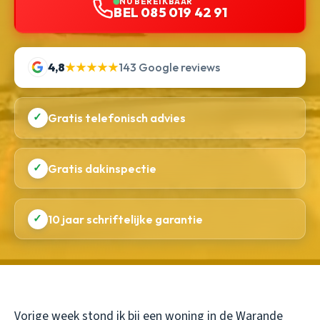
NU BEREIKBAAR
BEL 085 019 42 91
4,8
★★★★★
143 Google reviews
✓
Gratis telefonisch advies
✓
Gratis dakinspectie
✓
10 jaar schriftelijke garantie
Vorige week stond ik bij een woning in de Warande