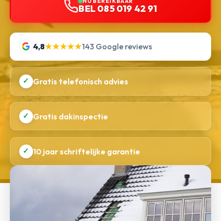
NU BEREIKBAAR
BEL 085 019 42 91
4,8
★★★★★
143 Google reviews
✓
Gratis telefonisch advies
✓
Gratis dakinspectie
✓
10 jaar schriftelijke garantie