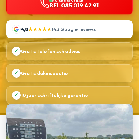
NU BEREIKBAAR
BEL 085 019 42 91
4,8
★★★★★
143 Google reviews
✓
Gratis telefonisch advies
✓
Gratis dakinspectie
✓
10 jaar schriftelijke garantie