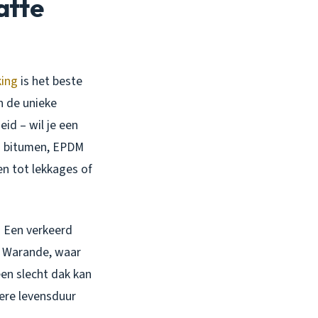
atte
ing
is het beste
n de unieke
id – wil je een
en bitumen, EPDM
en tot lekkages of
. Een verkeerd
s Warande, waar
een slecht dak kan
ere levensduur