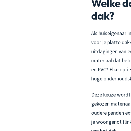
Welke da
dak?
Als huiseigenaar i
voor je platte da
uitdagingen van ee
materiaal dat bet
en PVC? Elke optie
hoge onderhoudsk
Deze keuze wordt 
gekozen materiaal
oudere panden extr
je woongenot flin