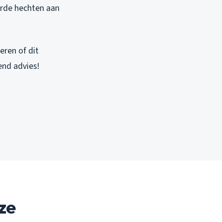
arde hechten aan
ren of dit
vend advies!
ze