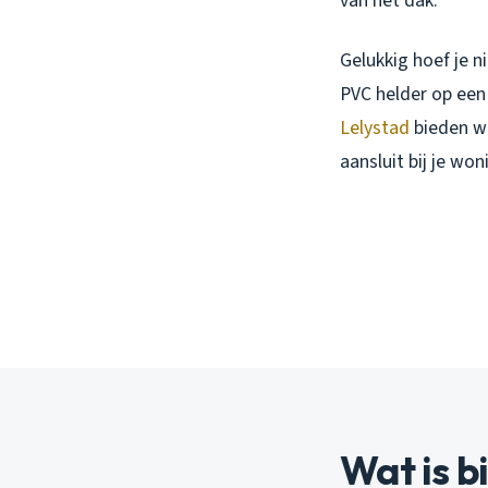
van het dak.
Gelukkig hoef je n
PVC helder op een
Lelystad
bieden w
aansluit bij je wo
Wat is b