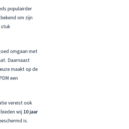
eds populairder
t bekend om zijn
 stuk
n goed omgaan met
at. Daarnaast
 keuze maakt op de
 EPDM een
tie vereist ook
 bieden wij
10 jaar
beschermd is.