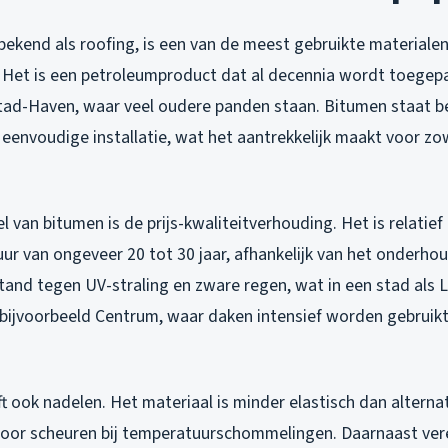
ekend als roofing, is een van de meest gebruikte materialen
. Het is een petroleumproduct dat al decennia wordt toegepas
stad-Haven, waar veel oudere panden staan. Bitumen staat b
eenvoudige installatie, wat het aantrekkelijk maakt voor zow
 van bitumen is de prijs-kwaliteitverhouding. Het is relatie
ur van ongeveer 20 tot 30 jaar, afhankelijk van het onderhou
and tegen UV-straling en zware regen, wat in een stad als L
 bijvoorbeeld Centrum, waar daken intensief worden gebruikt
t ook nadelen. Het materiaal is minder elastisch dan altern
voor scheuren bij temperatuurschommelingen. Daarnaast verei