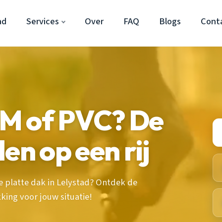
ad
Services
Over
FAQ
Blogs
Cont
M of PVC? De
en op een rij
e platte dak in Lelystad? Ontdek de
king voor jouw situatie!