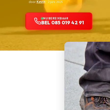
door
Kevin
· 2 juni 2025
NU BEREIKBAAR
BEL 085 019 42 91