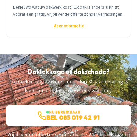
Benieuwd wat uw dakwerk kost? Elk dak is anders: u krijgt
vooraf een gratis, vrijblijvende offerte zonder verrassingen.
Meer informatie
Daklekkage of dakschade?
Dakdekker Lelystad met meer dan 30 jaar ervaring is
klaar om u te helpen. Bel ons vandaag.
NU BEREIKBAAR
BEL 085 019 42 91
Vrijblijvende offerte · Gratis advies · 24/7 bereikbaar bij