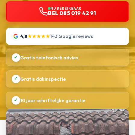
NU BEREIKBAAR
BEL 085 019 42 91
4,8
★★★★★
143 Google reviews
✓
Gratis telefonisch advies
✓
Gratis dakinspectie
✓
10 jaar schriftelijke garantie